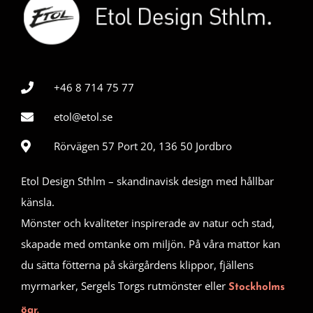
+46 8 714 75 77
etol@etol.se
Rörvägen 57 Port 20, 136 50 Jordbro
Etol Design Sthlm – skandinavisk design med hållbar
känsla.
Mönster och kvaliteter inspirerade av natur och stad,
skapade med omtanke om miljön. På våra mattor kan
du sätta fötterna på skärgårdens klippor, fjällens
myrmarker, Sergels Torgs rutmönster eller
Stockholms
öar.