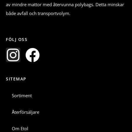
av mindre mattor med återvunna polybags. Detta minskar
både avfall och transportvolym.
FÖLJ OSS
I
F
n
a
SITEMAP
s
c
t
e
Sortiment
a
b
Återförsäljare
g
o
Om Etol