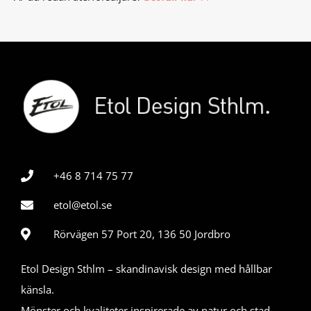
+46 8 714 75 77
etol@etol.se
Rörvägen 57 Port 20, 136 50 Jordbro
Etol Design Sthlm – skandinavisk design med hållbar
känsla.
Mönster och kvaliteter inspirerade av natur och stad,