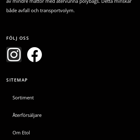
av mindre mattor med återvunna polybags. Detta minskar
både avfall och transportvolym.
FÖLJ OSS
I
F
n
a
SITEMAP
s
c
t
e
Sortiment
a
b
Återförsäljare
g
o
Om Etol