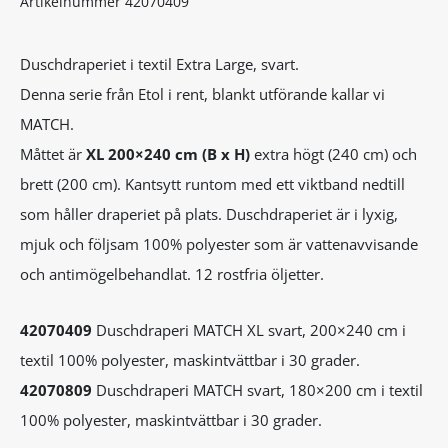
Artikelnummer
42070409
Duschdraperiet i textil Extra Large, svart.
Denna serie från Etol i rent, blankt utförande kallar vi
MATCH.
Måttet är
XL
200×240 cm
(B x H)
extra högt (240 cm) och
brett (200 cm). Kantsytt runtom med ett viktband nedtill
som håller draperiet på plats. Duschdraperiet är i lyxig,
mjuk och följsam 100% polyester som är vattenavvisande
och antimögelbehandlat. 12 rostfria öljetter.
42070409
Duschdraperi MATCH XL svart, 200×240 cm i
textil 100% polyester, maskintvättbar i 30 grader.
42070809
Duschdraperi MATCH svart, 180×200 cm i textil
100% polyester, maskintvättbar i 30 grader.