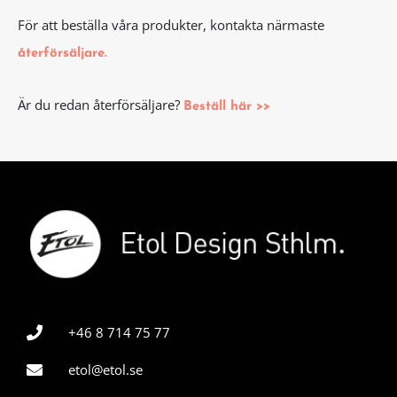
För att beställa våra produkter, kontakta närmaste
återförsäljare.
Är du redan återförsäljare?
Beställ här >>
+46 8 714 75 77
etol@etol.se