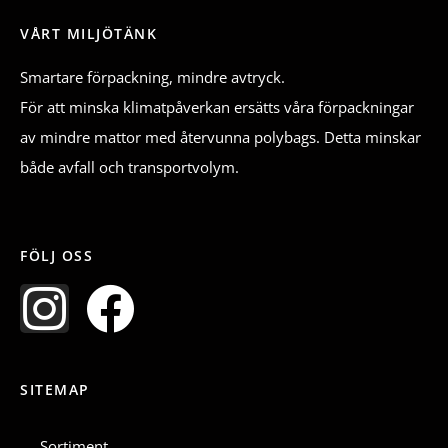
VÅRT MILJÖTÄNK
Smartare förpackning, mindre avtryck.
För att minska klimatpåverkan ersätts våra förpackningar
av mindre mattor med återvunna polybags. Detta minskar
både avfall och transportvolym.
FÖLJ OSS
I
F
n
a
SITEMAP
s
c
Sortiment