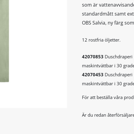
som är vattenavvisande
standardmått samt extra
OBS Salvia, ny färg s
12 rostfria öljetter.
42070853
Duschdraperi 
maskintvättbar i 30 grade
42070453
Duschdraperi 
maskintvättbar i 30 grade
För att beställa våra pr
Är du redan återförsäljar