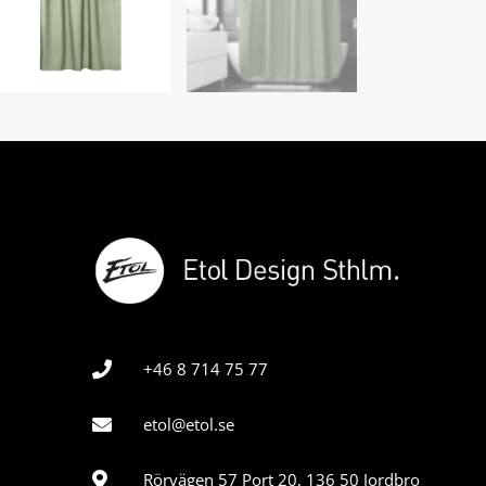
+46 8 714 75 77
etol@etol.se
Rörvägen 57 Port 20, 136 50 Jordbro