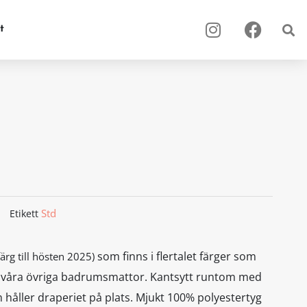
I
F
t
n
a
s
c
t
e
a
b
g
o
r
o
a
k
m
Std
Etikett
som finns i flertalet färger som
färg till hösten 2025)
 våra övriga badrumsmattor. Kantsytt runtom med
m håller draperiet på plats. Mjukt 100% polyestertyg