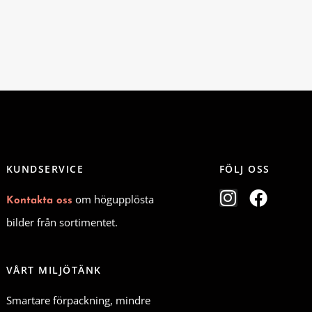
KUNDSERVICE
FÖLJ OSS
I
F
om högupplösta
Kontakta oss
n
a
bilder från sortimentet.
s
c
t
e
a
b
VÅRT MILJÖTÄNK
g
o
Smartare förpackning, mindre
r
o