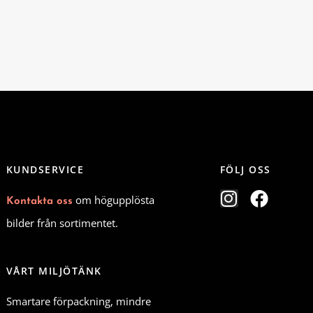
KUNDSERVICE
FÖLJ OSS
I
F
om högupplösta
Kontakta oss
n
a
bilder från sortimentet.
s
c
t
e
a
b
VÅRT MILJÖTÄNK
g
o
Smartare förpackning, mindre
r
o