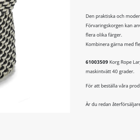
Den praktiska och mode
Förvaringskorgen kan anv
flera olika färger.
Kombinera gärna med fler
61003509
Korg Rope Larg
maskintvätt 40 grader.
För att beställa våra pr
Är du redan återförsäljar