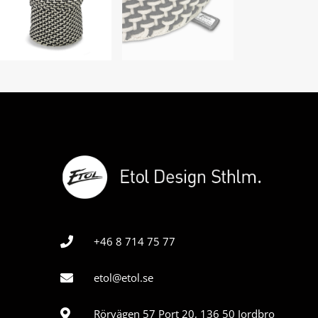
+46 8 714 75 77
etol@etol.se
Rörvägen 57 Port 20, 136 50 Jordbro