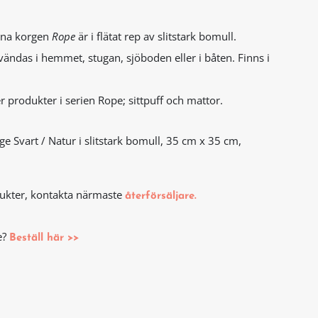
rna korgen
Rope
är i flätat rep av slitstark bomull.
ändas i hemmet, stugan, sjöboden eller i båten. Finns i
 produkter i serien Rope; sittpuff och mattor.
e Svart / Natur i slitstark bomull, 35 cm x 35 cm,
odukter, kontakta närmaste
återförsäljare.
e?
Beställ här >>