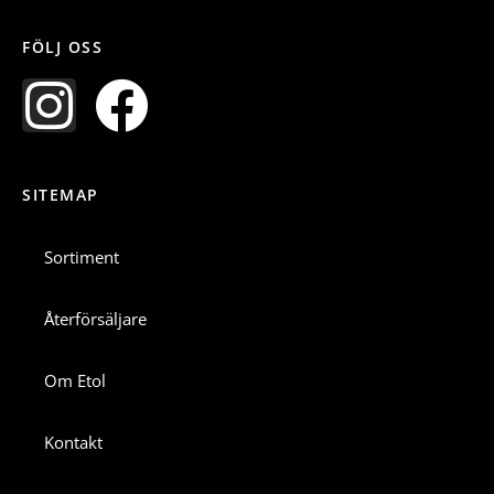
FÖLJ OSS
I
F
n
a
SITEMAP
s
c
t
e
Sortiment
a
b
Återförsäljare
g
o
Om Etol
r
o
Kontakt
a
k