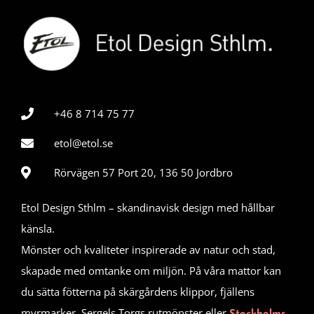
+46 8 714 75 77
etol@etol.se
Rörvägen 57 Port 20, 136 50 Jordbro
Etol Design Sthlm – skandinavisk design med hållbar
känsla.
Mönster och kvaliteter inspirerade av natur och stad,
skapade med omtanke om miljön. På våra mattor kan
du sätta fötterna på skärgårdens klippor, fjällens
myrmarker, Sergels Torgs rutmönster eller