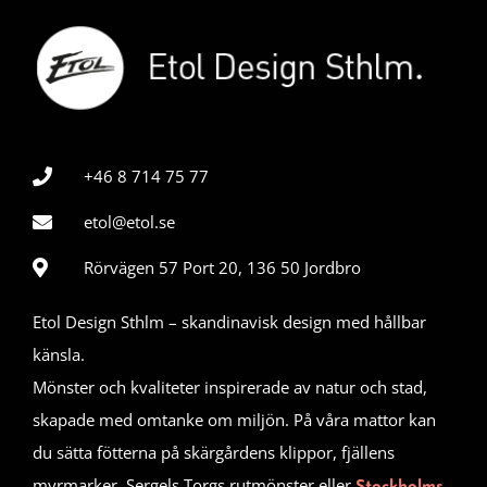
+46 8 714 75 77
etol@etol.se
Rörvägen 57 Port 20, 136 50 Jordbro
Etol Design Sthlm – skandinavisk design med hållbar
känsla.
Mönster och kvaliteter inspirerade av natur och stad,
skapade med omtanke om miljön. På våra mattor kan
du sätta fötterna på skärgårdens klippor, fjällens
myrmarker, Sergels Torgs rutmönster eller