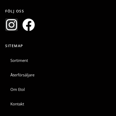
FÖLJ OSS
I
F
n
a
SITEMAP
s
c
t
e
Sortiment
a
b
Återförsäljare
g
o
Om Etol
r
o
Kontakt
a
k