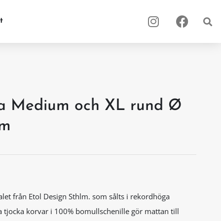
I
F
t
n
a
s
c
t
e
a
b
g
o
r
o
a
k
a Medium och XL rund Ø
m
cm
alet från Etol Design Sthlm. som sålts i rekordhöga
 tjocka korvar i 100% bomullschenille gör mattan till