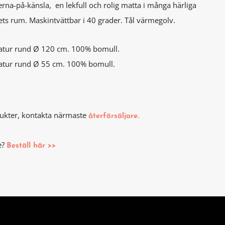
terna-på-känsla, en lekfull och rolig matta i många härliga
ets rum. M
askintvättbar i 40 grader. Tål värmegolv.
atur rund Ø 120 cm. 100% bomull.
atur rund Ø 55 cm. 100% bomull.
odukter, kontakta närmaste
återförsäljare.
e?
Beställ här >>