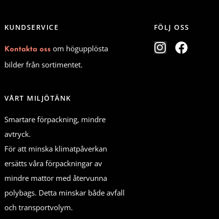
KUNDSERVICE
FÖLJ OSS
I
F
om högupplösta
Kontakta oss
n
a
bilder från sortimentet.
s
c
t
e
a
b
VÅRT MILJÖTÄNK
g
o
Smartare förpackning, mindre
r
o
a
k
avtryck.
m
För att minska klimatpåverkan
ersätts våra förpackningar av
mindre mattor med återvunna
polybags. Detta minskar både avfall
och transportvolym.