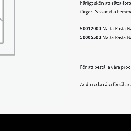
härligt skön att-sätta-föt
färger. Passar alla hemm
50012000
Matta Rasta N
50005500
Matta Rasta N
För att beställa våra pr
Är du redan återförsäljar