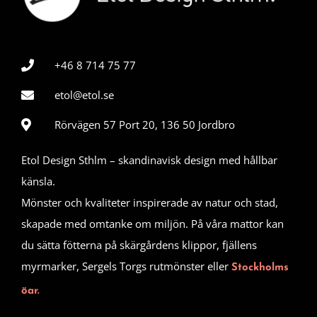
+46 8 714 75 77
etol@etol.se
Rörvägen 57 Port 20, 136 50 Jordbro
Etol Design Sthlm – skandinavisk design med hållbar
känsla.
Mönster och kvaliteter inspirerade av natur och stad,
skapade med omtanke om miljön. På våra mattor kan
du sätta fötterna på skärgårdens klippor, fjällens
myrmarker, Sergels Torgs rutmönster eller
Stockholms
öar.