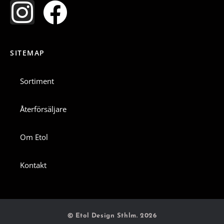
I
F
n
a
SITEMAP
s
c
t
e
Sortiment
a
b
Återförsäljare
g
o
Om Etol
r
o
Kontakt
a
k
m
© Etol Design Sthlm. 2026